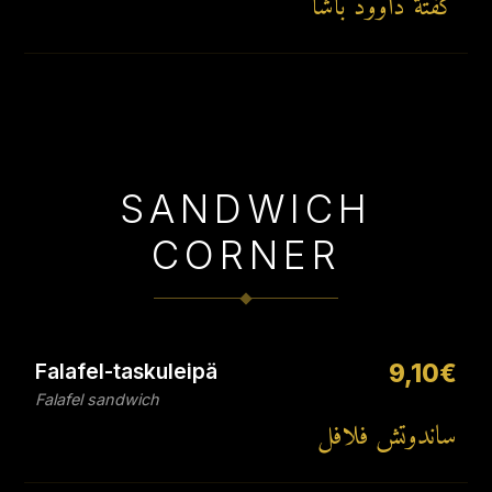
كفتة داوود باشا
SANDWICH
CORNER
Falafel-taskuleipä
9,10€
Falafel sandwich
ساندوتش فلافل