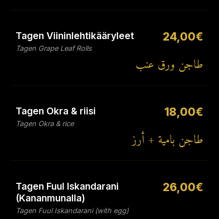
Tagen Viininlehtikääryleet
24,00€
Tagen Grape Leaf Rolls
طاجن ورق عنب
Tagen Okra & riisi
18,00€
Tagen Okra & rice
طاجن بامية + أرز
Tagen Fuul Iskandarani
26,00€
(Kananmunalla)
Tagen Fuul Iskandarani (with egg)