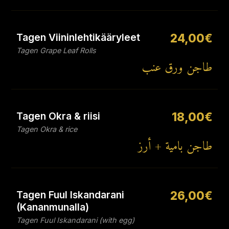
Tagen Viininlehtikääryleet
24,00€
Tagen Grape Leaf Rolls
طاجن ورق عنب
Tagen Okra & riisi
18,00€
Tagen Okra & rice
طاجن بامية + أرز
Tagen Fuul Iskandarani
26,00€
(Kananmunalla)
Tagen Fuul Iskandarani (with egg)