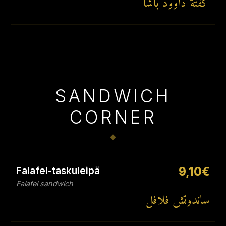
كفتة داوود باشا
SANDWICH
CORNER
Falafel-taskuleipä
9,10€
Falafel sandwich
ساندوتش فلافل