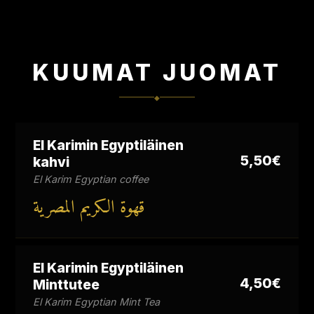
KUUMAT JUOMAT
◆
El Karimin Egyptiläinen
5,50€
kahvi
El Karim Egyptian coffee
قهوة الكريم المصرية
El Karimin Egyptiläinen
4,50€
Minttutee
El Karim Egyptian Mint Tea