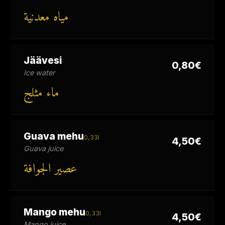
مياه معدنية
Jäävesi
0,80€
Ice water
ماء مثلج
Guava mehu
0,33l
4,50€
Guava juice
عصير الجوافة
Mango mehu
0,33l
4,50€
Mango juice