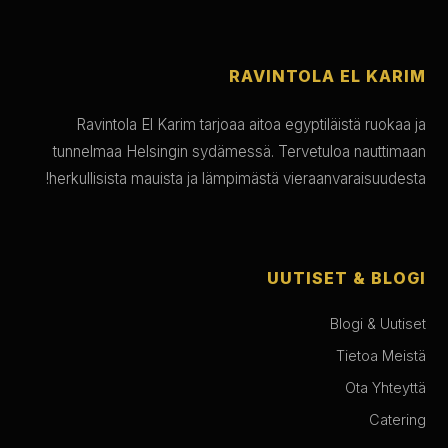
RAVINTOLA EL KARIM
Ravintola El Karim tarjoaa aitoa egyptiläistä ruokaa ja
tunnelmaa Helsingin sydämessä. Tervetuloa nauttimaan
herkullisista mauista ja lämpimästä vieraanvaraisuudesta!
UUTISET & BLOGI
Blogi & Uutiset
Tietoa Meistä
Ota Yhteyttä
Catering