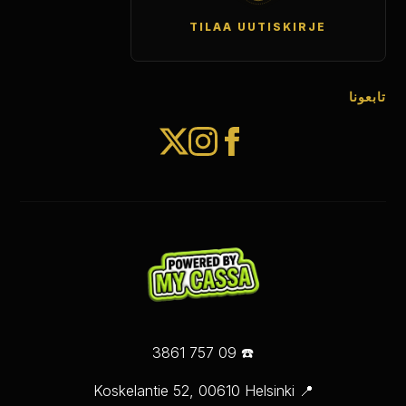
TILAA UUTISKIRJE
تابعونا
☎️ 09 757 3861
📍 Koskelantie 52, 00610 Helsinki